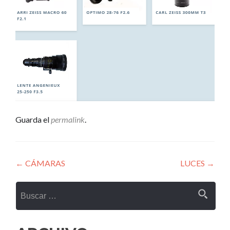
Guarda el
permalink
.
Navegación
←
CÁMARAS
LUCES
→
de
Buscar:
entradas