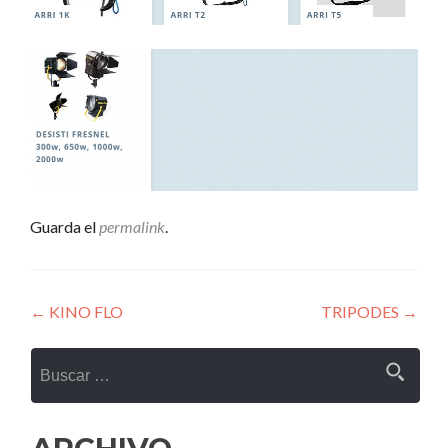
Guarda el
permalink
.
Navegación
←
KINO FLO
TRIPODES
→
de
Buscar:
entradas